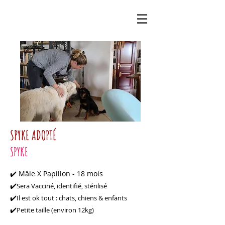
SPYKE ADOPTÉ
SPYKE
Mâle X Papillon - 18 mois
✔️
Sera Vacciné, identifié, stérilisé
✔️
Il est ok tout : chats, chiens & enfants
✔️
Petite taille (environ 12kg)
✔️