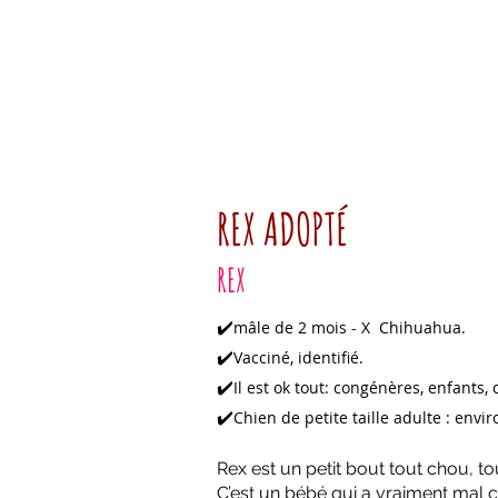
REX ADOPTÉ
REX
✔️
mâle de 2 mois - X Chihuahua.
✔️
Vacciné, identifié.
✔️
Il est ok tout: congénères, enfants, 
✔️
Chien de petite taille adulte : envir
Rex est un petit bout tout chou, t
C’est un bébé qui a vraiment mal