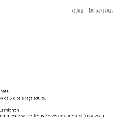
Accueil
Nos sauvetages
chats.
on de 5 kilos à l'âge adulte.
out mignon.
 commencé sa vie, trouvé dans un carton, et à nouveau