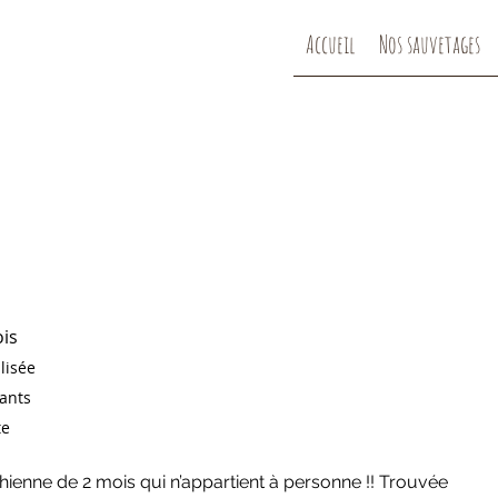
Accueil
Nos sauvetages
ois
ilisée
fants
te
ienne de 2 mois qui n’appartient à personne !! Trouvée