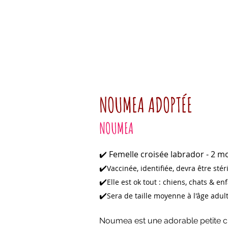
NOUMEA ADOPTÉE
NOUMEA
Femelle croisée labrador - 2 m
✔️
✔️
Vaccinée, identifiée, devra être stér
✔️
Elle est ok tout : chiens, chats & en
✔️
Sera de taille moyenne à l'âge adul
Noumea est une adorable petite ch