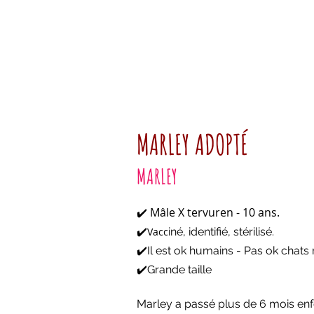
MARLEY ADOPTÉ
MARLEY
Mâle X tervuren - 10 ans.
✔️
✔️
Vacc
iné, identifié, stérilisé.
✔️Il est ok humains - Pas ok chats
✔️Grande taille
Marley a passé plus de 6 mois enf