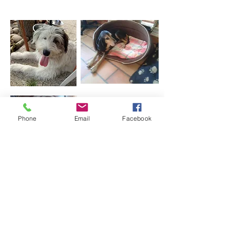
Phone
Email
Facebook
SANDRINE:
"
Pour moi, tout a commencé par une
simple petite annonce : une chienne à
donner, sinon elle risquait d’être
euthanasiée. Dans l’urgence, je l’ai
récupérée, car même si je connaissais
l’association « A Cloche Patte », je ne
savais pas si, après coup, ils