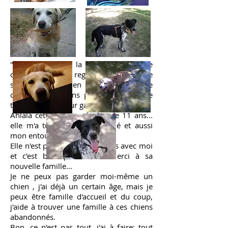
DITA:
"Elle est adoptée la petite Lili et j'ai le
cœur gros, en regardant la voiture
s'éloigner... J'ai bien vu Lili... un air de
dire: " tu ne viens pas toi ???" ... Elle
tourne sa tête pour garder le contact
Ahlala cette petite mémère de 11 ans...
elle m'a tout de suite charmé et aussi
mon entourage.
Elle n'est pas restée longtemps avec moi
et c'est bien pour elle... Merci à sa
nouvelle famille...
Je ne peux pas garder moi-même un
chien , j'ai déjà un certain âge, mais je
peux être famille d'accueil et du coup,
j'aide à trouver une famille à ces chiens
abandonnés.
Bon, ce n'est pas tout, j'ai à faire: tout