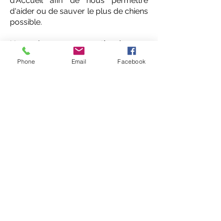
d'Accueil afin de nous permettre
d'aider ou de sauver le plus de chiens
possible.
Nous
n'avons pas vocation à payer
les soins vétérinaires des animaux
Phone
Email
Facebook
des particuliers
!!
Ceux-ci doivent demander au
vétérinaire à payer en plusieurs fois
ou faire faire plusieurs devis !