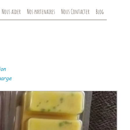
Nous aider
Nos partenaires
Nous Contacter
Blog
ion
harge