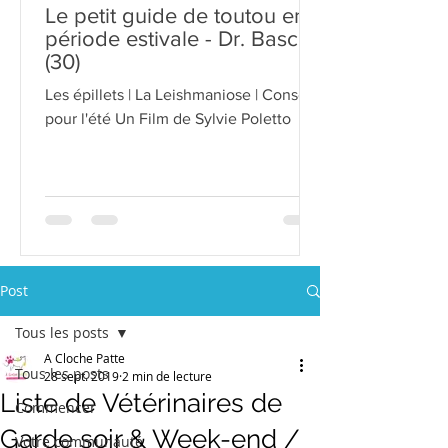
Le petit guide de toutou en
période estivale - Dr. Bascon
(30)
Les épillets | La Leishmaniose | Conseils
pour l'été Un Film de Sylvie Poletto
Post
Tous les posts
A Cloche Patte
Tous les posts
28 sept. 2019
2 min de lecture
Liste de Vétérinaires de
Commencer
Garde soir & Week-end /
Votre communauté