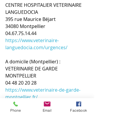
CENTRE HOSPITALIER VETERINAIRE 
LANGUEDOCIA
395 rue Maurice Béjart
34080 Montpellier
04.67.75.14.44
https://www.veterinaire-
languedocia.com/urgences/
A domicile (Montpellier) :
VETERINAIRE DE GARDE 
MONTPELLIER
04 48 20 20 28
https://www.veterinaire-de-garde-
montpellier.fr/
➡️ LUNEL
Phone
Email
Facebook
GROUPE VETERINAIRE DE CAMARGUE