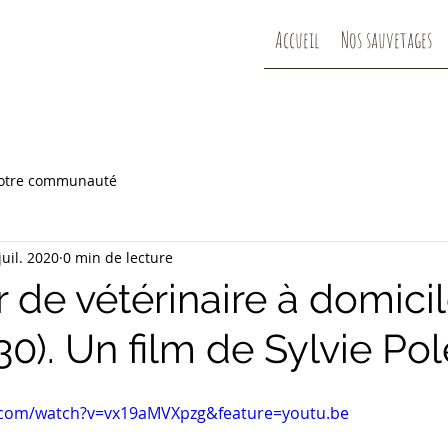
Accueil
Nos sauvetages
otre communauté
juil. 2020
0 min de lecture
 de vétérinaire à domicile
0). Un film de Sylvie Pol
nimale -
Les épillets - Dr. Bascon (30)
.com/watch?v=vx19aMVXpzg&feature=youtu.be