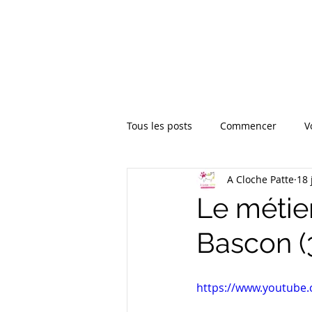
Tous les posts
Commencer
V
A Cloche Patte
18 
Le métier
Bascon (3
La Communicación A
https://www.youtube
Gemma Olivares